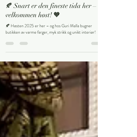
Guri Malla
28. aug. 2025
2 min lesing
🍂 Snart er den fineste tida her –
velkommen høst! 🧡
🍂 Høsten 2025 er her – og hos Guri Malla bugner
butikken av varme farger, myk strikk og unikt interiør!