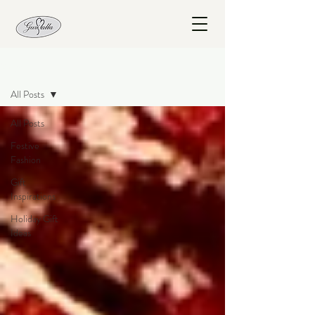
Blogg
All Posts
All Posts
Festive
Fashion
Gift
Inspirations
Holiday Gift
Ideas