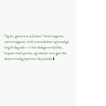
Og du, gavene er på plass! Vertinnegaver, 
venninnegaver, små overraskelser og koselige 
ting til deg selv – vi har deilige romdufter, 
kopper med sjarme, og interiør som gjør det 
ekstra trivelig hjemme i førjulstida 🕯️