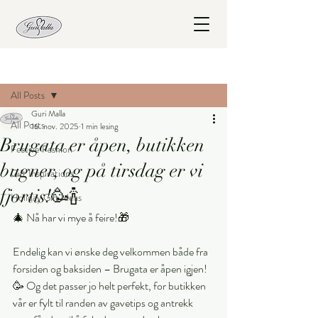
Innlegg
All Posts
Guri Malla
All Posts
16. nov. 2025
1 min lesing
Brugata er åpen, butikken
Festive Fashion
bugner, og på tirsdag er vi
Gift Inspirations
fjortis!🥳🍾
Holiday Gift Ideas
🎄 Nå har vi mye å feire!🎁
Endelig kan vi ønske deg velkommen både fra 
forsiden og baksiden – Brugata er åpen igjen! 
🥳 Og det passer jo helt perfekt, for butikken 
vår er fylt til randen av gavetips og antrekk 