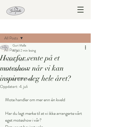
Innlegg
All Posts
Guri Malla
All Posts
4. juli
2 min lesing
Hvorfor vente på et
Festive Fashion
moteshow når vi kan
Gift Inspirations
inspirere deg hele året?
Holiday Gift Ideas
Oppdatert:
4. juli
Mote handler om mer enn én kveld
Har du lagt merke til at vi ikke arrangerte vårt 
eget moteshow i vår?
Det var et bevisst valg.