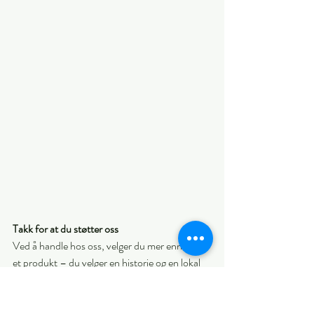
Takk for at du støtter oss 
Ved å handle hos oss, velger du mer enn bare 
et produkt – du velger en historie og en lokal 
butikk. Vi setter så stor pris på hver eneste en 
av dere som besøker oss og gjør oss til en del 
av førjulstiden deres.