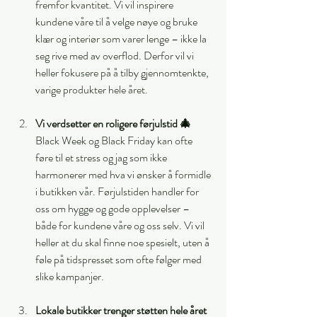
fremfor kvantitet. Vi vil inspirere 
kundene våre til å velge nøye og bruke 
klær og interiør som varer lenge – ikke la 
seg rive med av overflod. Derfor vil vi 
heller fokusere på å tilby gjennomtenkte, 
varige produkter hele året.
Vi verdsetter en roligere førjulstid 🎄
Black Week og Black Friday kan ofte 
føre til et stress og jag som ikke 
harmonerer med hva vi ønsker å formidle 
i butikken vår. Førjulstiden handler for 
oss om hygge og gode opplevelser – 
både for kundene våre og oss selv. Vi vil 
heller at du skal finne noe spesielt, uten å 
føle på tidspresset som ofte følger med 
slike kampanjer.
Lokale butikker trenger støtten hele året 