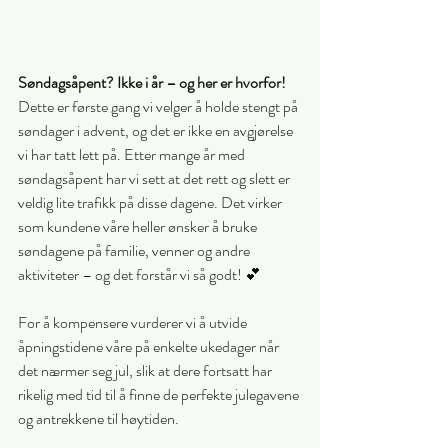
Søndagsåpent? Ikke i år – og her er hvorfor! 
Dette er første gang vi velger å holde stengt på 
søndager i advent, og det er ikke en avgjørelse 
vi har tatt lett på. Etter mange år med 
søndagsåpent har vi sett at det rett og slett er 
veldig lite trafikk på disse dagene. Det virker 
som kundene våre heller ønsker å bruke 
søndagene på familie, venner og andre 
aktiviteter – og det forstår vi så godt! 💕
For å kompensere vurderer vi å utvide 
åpningstidene våre på enkelte ukedager når 
det nærmer seg jul, slik at dere fortsatt har 
rikelig med tid til å finne de perfekte julegavene 
og antrekkene til høytiden.