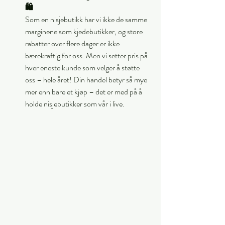
🛍️
Som en nisjebutikk har vi ikke de samme 
marginene som kjedebutikker, og store 
rabatter over flere dager er ikke 
bærekraftig for oss. Men vi setter pris på 
hver eneste kunde som velger å støtte 
oss – hele året! Din handel betyr så mye 
mer enn bare et kjøp – det er med på å 
holde nisjebutikker som vår i live.