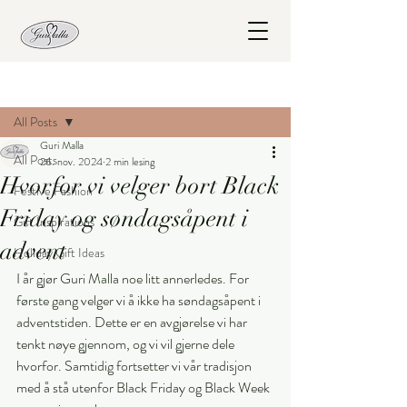
Innlegg
All Posts
Guri Malla
All Posts
26. nov. 2024
2 min lesing
Hvorfor vi velger bort Black
Festive Fashion
Friday og søndagsåpent i
Gift Inspirations
advent
Holiday Gift Ideas
I år gjør Guri Malla noe litt annerledes. For 
første gang velger vi å ikke ha søndagsåpent i 
adventstiden. Dette er en avgjørelse vi har 
tenkt nøye gjennom, og vi vil gjerne dele 
hvorfor. Samtidig fortsetter vi vår tradisjon 
med å stå utenfor Black Friday og Black Week 